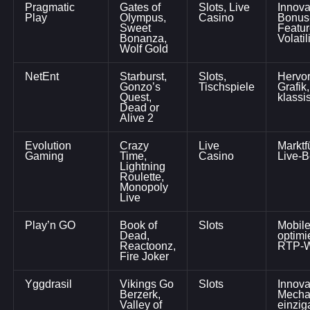
Pragmatic
Gates of
Slots, Live
Innova
Play
Olympus,
Casino
Bonus
Sweet
Featur
Bonanza,
Volatil
Wolf Gold
NetEnt
Starburst,
Slots,
Hervo
Gonzo’s
Tischspiele
Grafik,
Quest,
klassi
Dead or
Alive 2
Evolution
Crazy
Live
Marktf
Gaming
Time,
Casino
Live-B
Lightning
Roulette,
Monopoly
Live
Play’n GO
Book of
Slots
Mobile
Dead,
optimi
Reactoonz,
RTP-W
Fire Joker
Yggdrasil
Vikings Go
Slots
Innova
Berzerk,
Mecha
Valley of
einzig