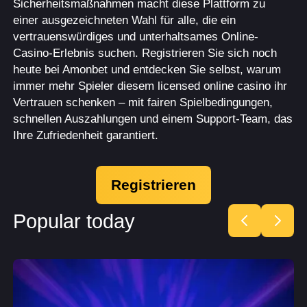
Sicherheitsmaßnahmen macht diese Plattform zu
einer ausgezeichneten Wahl für alle, die ein
vertrauenswürdiges und unterhaltsames Online-
Casino-Erlebnis suchen. Registrieren Sie sich noch
heute bei Amonbet und entdecken Sie selbst, warum
immer mehr Spieler diesem licensed online casino ihr
Vertrauen schenken – mit fairen Spielbedingungen,
schnellen Auszahlungen und einem Support-Team, das
Ihre Zufriedenheit garantiert.
Registrieren
Popular today