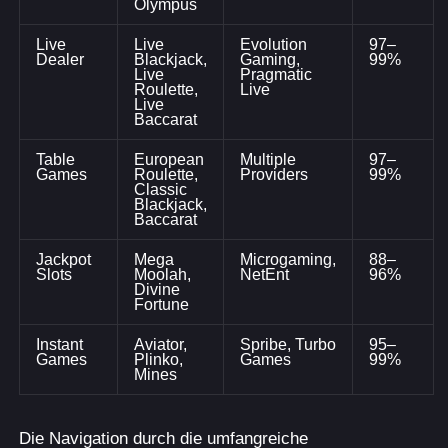
Olympus
Live
Live
Evolution
97–
Dealer
Blackjack,
Gaming,
99%
Live
Pragmatic
Roulette,
Live
Live
Baccarat
Table
European
Multiple
97–
Games
Roulette,
Providers
99%
Classic
Blackjack,
Baccarat
Jackpot
Mega
Microgaming,
88–
Slots
Moolah,
NetEnt
96%
Divine
Fortune
Instant
Aviator,
Spribe, Turbo
95–
Games
Plinko,
Games
99%
Mines
Die Navigation durch die umfangreiche