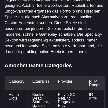
geeignet. Auch virtuelle Sportwetten, Rubbelkarten und
Bingo-Varianten ergänzen das Portfolio und sprechen
Spieler an, die nach Alternativen zu traditionellen
Casino-Angeboten suchen. Diese Spiele sind
besonders bei jüngeren Spielern beliebt, die das
moderne, schnelle Gameplay schätzen. Die Specialty-
Sektion wird regelmäßig aktualisiert, sodass immer
neue und innovative Spielkonzepte verfügbar sind, die
das safe gambling online-Erlebnis bereichern.
Amonbet Game Categories
Category
Examples
Provider
RTP
Range
Video
Book of
Play’n GO,
94–
Slots
Dead,
NetEnt,
97%
Starburst,
Pragmatic
Gates of
Play