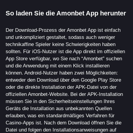
So laden Sie die Amonbet App herunter
Der Download-Prozess der Amonbet App ist einfach
und unkompliziert gestaltet, sodass auch weniger
technikaffine Spieler keine Schwierigkeiten haben
sollten. Für iOS-Nutzer ist die App direkt im offiziellen
App Store verfügbar, wo Sie nach “Amonbet” suchen
und die Anwendung mit einem Klick installieren
können. Android-Nutzer haben zwei Möglichkeiten:
entweder den Download über den Google Play Store
oder die direkte Installation der APK-Datei von der
offiziellen Amonbet-Website. Bei der APK-Installation
müssen Sie in den Sicherheitseinstellungen Ihres
Geräts die Installation aus unbekannten Quellen
erlauben, was ein standardmäßiges Verfahren für
Casino-Apps ist. Nach dem Download öffnen Sie die
Datei und folgen den Installationsanweisungen auf