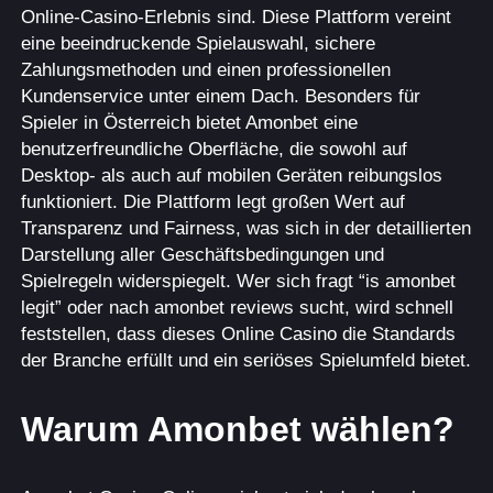
Online-Casino-Erlebnis sind. Diese Plattform vereint
eine beeindruckende Spielauswahl, sichere
Zahlungsmethoden und einen professionellen
Kundenservice unter einem Dach. Besonders für
Spieler in Österreich bietet Amonbet eine
benutzerfreundliche Oberfläche, die sowohl auf
Desktop- als auch auf mobilen Geräten reibungslos
funktioniert. Die Plattform legt großen Wert auf
Transparenz und Fairness, was sich in der detaillierten
Darstellung aller Geschäftsbedingungen und
Spielregeln widerspiegelt. Wer sich fragt “is amonbet
legit” oder nach amonbet reviews sucht, wird schnell
feststellen, dass dieses Online Casino die Standards
der Branche erfüllt und ein seriöses Spielumfeld bietet.
Warum Amonbet wählen?