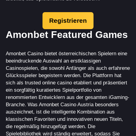
Registrieren
Amonbet Featured Games
Amonbet Casino bietet österreichischen Spielern eine
beeindruckende Auswahl an erstklassigen
Casinospielen, die sowohl Anfänger als auch erfahrene
Glücksspieler begeistern werden. Die Plattform hat
sich als trusted online casino etabliert und präsentiert
ein sorgfältig kuratiertes Spielportfolio von
renommierten Entwicklern aus der gesamten iGaming-
Branche. Was Amonbet Casino Austria besonders
auszeichnet, ist die intelligente Kombination aus
klassischen Favoriten und innovativen neuen Titeln,
die regelmäßig hinzugefügt werden. Die
Spielebibliothek wird ständig erweitert, sodass Sie