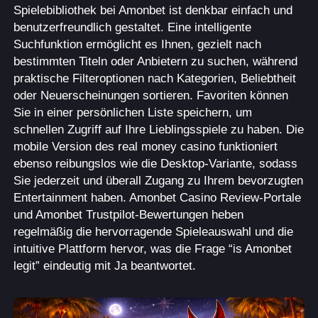
Spielebibliothek bei Amonbet ist denkbar einfach und
benutzerfreundlich gestaltet. Eine intelligente
Suchfunktion ermöglicht es Ihnen, gezielt nach
bestimmten Titeln oder Anbietern zu suchen, während
praktische Filteroptionen nach Kategorien, Beliebtheit
oder Neuerscheinungen sortieren. Favoriten können
Sie in einer persönlichen Liste speichern, um
schnellen Zugriff auf Ihre Lieblingsspiele zu haben. Die
mobile Version des real money casino funktioniert
ebenso reibungslos wie die Desktop-Variante, sodass
Sie jederzeit und überall Zugang zu Ihrem bevorzugten
Entertainment haben. Amonbet Casino Review-Portale
und Amonbet Trustpilot-Bewertungen heben
regelmäßig die hervorragende Spieleauswahl und die
intuitive Plattform hervor, was die Frage “is Amonbet
legit” eindeutig mit Ja beantwortet.