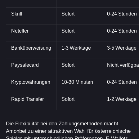
Skrill
Sofort
0-24 Stunden
Neteller
Sofort
0-24 Stunden
Banküberweisung
1-3 Werktage
3-5 Werktage
Paysafecard
Sofort
Nicht verfügba
Kryptowährungen
10-30 Minuten
0-24 Stunden
Rapid Transfer
Sofort
1-2 Werktage
Die Flexibilität bei den Zahlungsmethoden macht
Amonbet zu einer attraktiven Wahl für österreichische
Spieler mit unterschiedlichen Präferenzen. E-Wallets