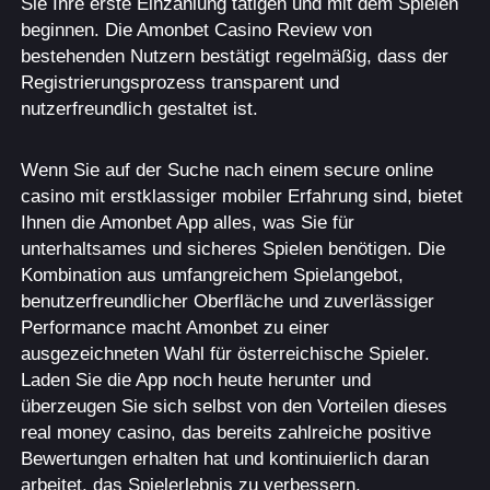
Sie Ihre erste Einzahlung tätigen und mit dem Spielen
beginnen. Die Amonbet Casino Review von
bestehenden Nutzern bestätigt regelmäßig, dass der
Registrierungsprozess transparent und
nutzerfreundlich gestaltet ist.
Wenn Sie auf der Suche nach einem secure online
casino mit erstklassiger mobiler Erfahrung sind, bietet
Ihnen die Amonbet App alles, was Sie für
unterhaltsames und sicheres Spielen benötigen. Die
Kombination aus umfangreichem Spielangebot,
benutzerfreundlicher Oberfläche und zuverlässiger
Performance macht Amonbet zu einer
ausgezeichneten Wahl für österreichische Spieler.
Laden Sie die App noch heute herunter und
überzeugen Sie sich selbst von den Vorteilen dieses
real money casino, das bereits zahlreiche positive
Bewertungen erhalten hat und kontinuierlich daran
arbeitet, das Spielerlebnis zu verbessern.