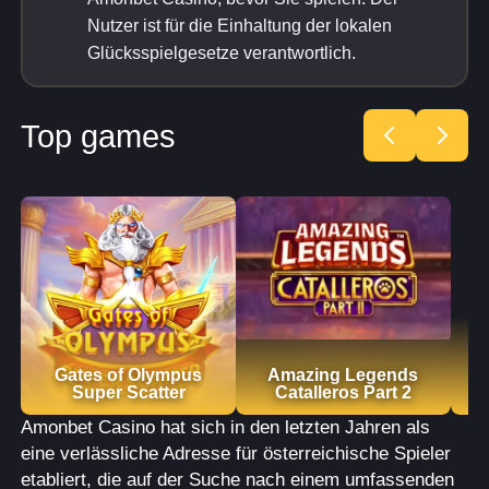
Nutzer ist für die Einhaltung der lokalen
Glücksspielgesetze verantwortlich.
Top games
Gates of Olympus
Amazing Legends
Play now
Play now
Super Scatter
Catalleros Part 2
Amonbet Casino hat sich in den letzten Jahren als
eine verlässliche Adresse für österreichische Spieler
etabliert, die auf der Suche nach einem umfassenden