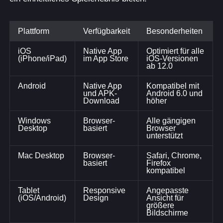
Plattform
Verfügbarkeit
Besonderheiten
iOS
Native App
Optimiert für alle
(iPhone/iPad)
im App Store
iOS-Versionen
ab 12.0
Android
Native App
Kompatibel mit
und APK-
Android 6.0 und
Download
höher
Windows
Browser-
Alle gängigen
Desktop
basiert
Browser
unterstützt
Mac Desktop
Browser-
Safari, Chrome,
basiert
Firefox
kompatibel
Tablet
Responsive
Angepasste
(iOS/Android)
Design
Ansicht für
größere
Bildschirme