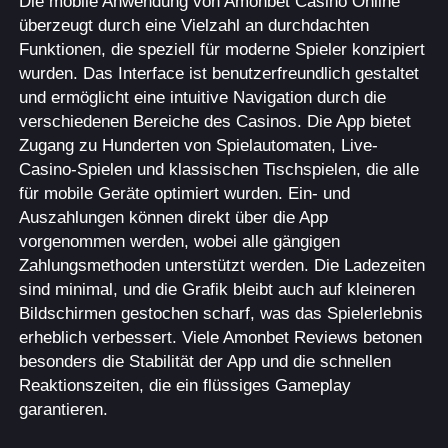
Die mobile Anwendung von Amonbet Casino Online
überzeugt durch eine Vielzahl an durchdachten
Funktionen, die speziell für moderne Spieler konzipiert
wurden. Das Interface ist benutzerfreundlich gestaltet
und ermöglicht eine intuitive Navigation durch die
verschiedenen Bereiche des Casinos. Die App bietet
Zugang zu Hunderten von Spielautomaten, Live-
Casino-Spielen und klassischen Tischspielen, die alle
für mobile Geräte optimiert wurden. Ein- und
Auszahlungen können direkt über die App
vorgenommen werden, wobei alle gängigen
Zahlungsmethoden unterstützt werden. Die Ladezeiten
sind minimal, und die Grafik bleibt auch auf kleineren
Bildschirmen gestochen scharf, was das Spielerlebnis
erheblich verbessert. Viele Amonbet Reviews betonen
besonders die Stabilität der App und die schnellen
Reaktionszeiten, die ein flüssiges Gameplay
garantieren.